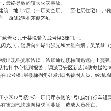
厅，最终导致的较大火灾事故。
，地上7层（一层架空层、二至七层住宅），钢筋混
车，西侧2辆和东侧5辆。
车载着女儿于某悦驶入12号楼2梯门厅。
白色闪光点，随后向外爆出强光和大量白烟，吴某琴
厅入口持续出现强光和浓烟，浓烟通过楼梯间迅速向上蔓延
援支队指挥中心接到报警，调派晋安区新店消防救援站
员在12号楼1层楼梯拐角处发现3名被困人员。经现
小区12号楼2梯一层门厅东侧的4号电动自行车锂
毒有害烟气快速向楼梯间蔓延，造成人员死亡。