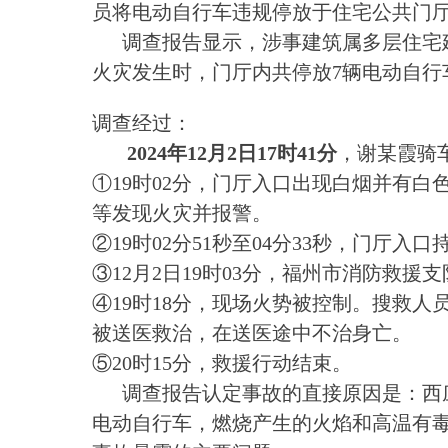
员将电动自行车违规停放于住宅公共门
调查报告显示，涉事建筑属多层住宅建筑
火灾发生时，门厅内共停放7辆电动自行
调查经过：
2024年12月2日17时41分
，谢某霞骑
①19时02分，门厅入口出现白烟并有
等发现火灾并报警。
②19时02分51秒至04分33秒，门
③12月2日19时03分，福州市消防救
④19时18分，现场火势被控制。搜救人
被送医救治，在送医途中不治身亡。
⑤20时15分，救援行动结束。
调查报告认定事故的直接原因是：西庄
电动自行车，燃烧产生的火焰和高温有