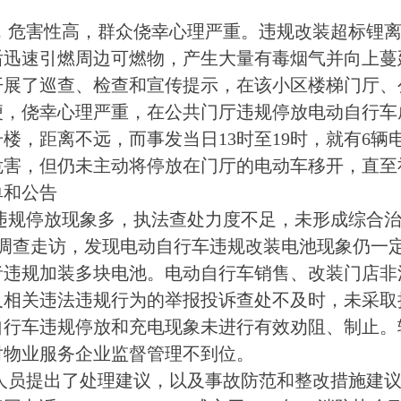
，危害性高，群众侥幸心理严重。违规改装超标锂离
后迅速引燃周边可燃物，产生大量有毒烟气并向上蔓
开展了巡查、检查和宣传提示，在该小区楼梯门厅、
，侥幸心理严重，在公共门厅违规停放电动自行车成
号楼，距离不远，而事发当日13时至19时，就有6
危害，但仍未主动将停放在门厅的电动车移开，直至
单和公告
违规停放现象多，执法查处力度不足，未形成综合
查走访，发现电动自行车违规改装电池现象仍一定
者违规加装多块电池。电动自行车销售、改装门店非
及相关违法违规行为的举报投诉查处不及时，未采取
自行车违规停放和充电现象未进行有效劝阻、制止。
对物业服务企业监督管理不到位。
员提出了处理建议，以及事故防范和整改措施建